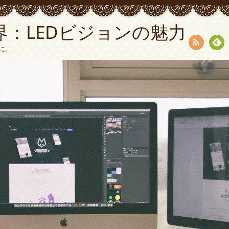
：LEDビジョンの魅力
に。
RSS
Fee
dly