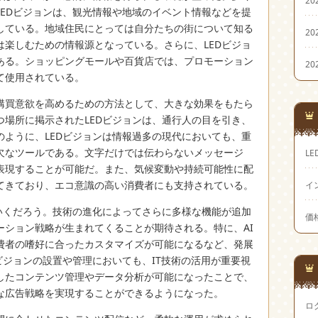
LEDビジョンは、観光情報や地域のイベント情報などを提
している。地域住民にとっては自分たちの街について知る
20
は楽しむための情報源となっている。さらに、LEDビジョ
ある。ショッピングモールや百貨店では、プロモーション
20
て使用されている。
購買意欲を高めるための方法として、大きな効果をもたら
つ場所に掲示されたLEDビジョンは、通行人の目を引き、
のように、LEDビジョンは情報過多の現代においても、重
欠なツールである。文字だけでは伝わらないメッセージ
LE
表現することが可能だ。また、気候変動や持続可能性に配
てきており、エコ意識の高い消費者にも支持されている。
イ
ていくだろう。技術の進化によってさらに多様な機能が追加
価
ーション戦略が生まれてくることが期待される。特に、AI
費者の嗜好に合ったカスタマイズが可能になるなど、発展
ビジョンの設置や管理においても、IT技術の活用が重要視
したコンテンツ管理やデータ分析が可能になったことで、
な広告戦略を実現することができるようになった。
ロ