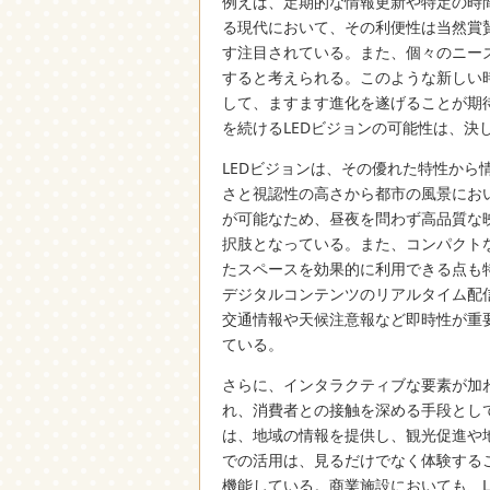
例えば、定期的な情報更新や特定の時
る現代において、その利便性は当然賞
す注目されている。また、個々のニー
すると考えられる。このような新しい
して、ますます進化を遂げることが期
を続けるLEDビジョンの可能性は、決
LEDビジョンは、その優れた特性か
さと視認性の高さから都市の風景にお
が可能なため、昼夜を問わず高品質な
択肢となっている。また、コンパクト
たスペースを効果的に利用できる点も特
デジタルコンテンツのリアルタイム配
交通情報や天候注意報など即時性が重
ている。
さらに、インタラクティブな要素が加
れ、消費者との接触を深める手段とし
は、地域の情報を提供し、観光促進や
での活用は、見るだけでなく体験する
機能している。商業施設においても、