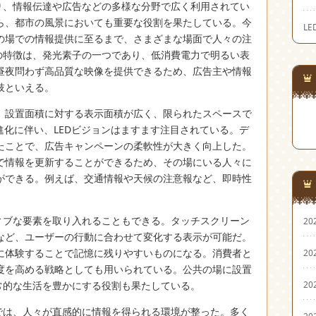
より、情報伝達や広告などの多様な分野で広く利用されてい
ら、都市の風景においても重要な役割を果たしている。今
L
の場での情報提供に至るまで、さまざまな場面で人々の注
大の特徴は、発光素子の一つであり、低消費電力で明るい表
昼夜問わず高品質な映像を提供できるため、広告主や情報
肢といえる。
、設置面積に対する表示面積が広く、限られたスペースで
進化に伴い、LEDビジョンはますます注目されている。デ
たことで、広告キャンペーンの柔軟性が大きく向上した。
で情報を更新することができるため、その場にいる人々に
ができる。例えば、交通情報や天候の注意報など、即時性
。
ティブな要素を取り入れることもできる。タッチスクリーン
20
など、ユーザーの行動に合わせて変化する表示が可能だ。
に体験することで記憶に残りやすいものになる。消費者と
20
度を高める戦略としても用いられている。公共の場に設置
20
常的な生活を豊かにする役割も果たしている。
所では、人々が直感的に情報を得られる環境が整った。多く
20