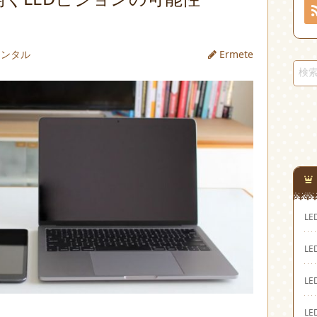
レンタル
Ermete
L
L
L
L