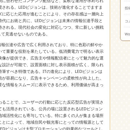
間に合わせたコンテンツ配信など、柔軟な運用が求められ
賛される。LEDビジョンは、技術が進化することでますま
投
ズに応じた応用が進むことにより、その存在感は一層向上
時代にお術と共に、LEDビジョンは未来の情報伝達手段と
コ
待される。現代社会の変化に対応しつつ、常に新しい挑戦
して見逃せないものである。
Wo
ら情報伝達や広告で広く利用されており、特に色彩の鮮やか
いて重要な役割を果たしている。低消費電力で明るい表示
映像が提供でき、広告主や情報配信者にとって魅力的な選
な設計が可能で、設置面積に対し表示面積が広く、限られ
筆すべき特徴である。ITの進化により、LEDビジョンは
信が容易になり、広告キャンペーンの柔軟性が向上した。
要な情報をスムーズに表示できるため、利用価値が高まっ
わることで、ユーザーの行動に応じた反応型広告が実現さ
ても活用されている。公共の場に設置されるLEDビジョン
地域活性化にも寄与している。特に多くの人が集まる場所
ことによって、地域住民や観光客にとっての情報源として
LEDビジョンは大型プロモーションの効果的なツールとし