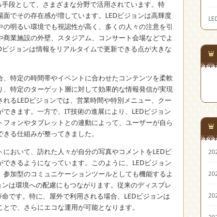
る手段として、さまざまな分野で活用されています。
特
場面でその存在感が増しています。LEDビジョンは高輝度
L
中の明るい環境でも視認性が高く、多くの人々の注意を引
や商業施設の外壁、スタジアム、コンサート会場などでよ
EDビジョンは情報をリアルタイムで更新できる点が大きな
合、特定の時間帯やイベントに合わせたコンテンツを柔軟
り、特定のターゲット層に対して効果的な情報発信が実現
されるLEDビジョンでは、営業時間や特別メニュー、クー
できます。一方で、IT技術の進展により、LEDビジョン
トフォンやタブレットとの連動によって、ユーザーが自ら
できる仕組みが整ってきました。
トにおいて、訪れた人々が自分の写真やコメントをLEDビ
20
ができるようになっています。このように、LEDビジョン
、参加型のコミュニケーションツールとしても機能するよ
20
ジョンは環境への配慮にもつながります。従来のディスプレ
20
寿命です。特に、屋外で利用される場合、LEDビジョンは
ことで、さらにエコな運用が可能となります。
20