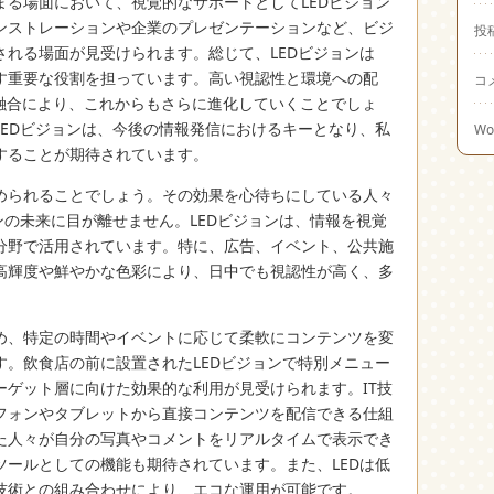
まる場面において、視覚的なサポートとしてLEDビジョン
ンストレーションや企業のプレゼンテーションなど、ビジ
投
れる場面が見受けられます。総じて、LEDビジョンは
す重要な役割を担っています。高い視認性と環境への配
コ
の融合により、これからもさらに進化していくことでしょ
LEDビジョンは、今後の情報発信におけるキーとなり、私
Wo
することが期待されています。
められることでしょう。その効果を心待ちにしている人々
ンの未来に目が離せません。LEDビジョンは、情報を視覚
分野で活用されています。特に、広告、イベント、公共施
高輝度や鮮やかな色彩により、日中でも視認性が高く、多
め、特定の時間やイベントに応じて柔軟にコンテンツを変
す。飲食店の前に設置されたLEDビジョンで特別メニュー
ーゲット層に向けた効果的な利用が見受けられます。IT技
フォンやタブレットから直接コンテンツを配信できる仕組
た人々が自分の写真やコメントをリアルタイムで表示でき
ツールとしての機能も期待されています。また、LEDは低
技術との組み合わせにより、エコな運用が可能です。