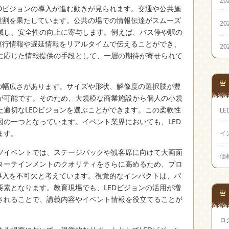
EDビジョンの導入が進む動きが見られます。交通や公共施
な役割を果たしています。公共の場での情報伝達がスムーズ
20
減し、安全性の向上に寄与します。例えば、バス停や駅の
、運行情報や遅延情報をリアルタイムで伝えることができ、
20
に応じた情報提供の手段として、一層の期待が寄せられて
ズの幅広さがあります。サイズや形状、解像度の選択肢が豊
が可能です。そのため、大規模な商業施設から個人の小規
た適切なLEDビジョンを選ぶことができます。この柔軟性
LE
因の一つとなっています。イベント業界においても、LED
ます。
イ
ツイベントでは、ステージバックや観客席に向けて大画面
価
ターテインメントのクオリティをさらに高めるため、プロ
の導入を不可欠と考えています。視覚的なインパクトは、パ
要素となります。教育現場でも、LEDビジョンの活用が増
されることで、講義内容やイベント情報を役立てることが
ロ