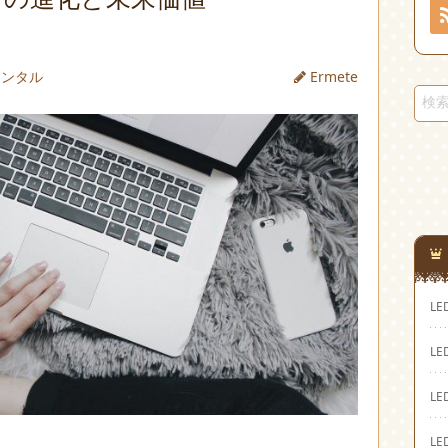
レンタル
Ermete
L
L
L
L