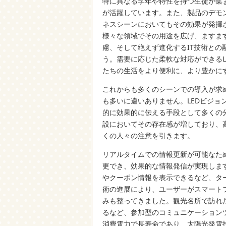
特に異なる学年や特性を持つ生徒が集
が活躍しています。また、製品のデモ
ネスシーンにおいてもその効果が発揮さ
様々な領域でその用途を広げ、ますま
慮、そして絶えず進化するIT技術と
う。需要に応じた柔軟な対応ができる
たちの生活をより便利に、より豊かに
これからも多くのシーンでの導入が求
も多いに違いありません。LEDビジョ
的に効果的に伝える手段として多くの
設においてその存在感が増しており、
くの人々の注意を引きます。
リアルタイムでの情報更新が可能なた
更でき、効果的な情報発信が実現しま
やクーポン情報を表示できるなど、タ
術の進展により、ユーザーがスマート
みも整ってきました。観光名所で訪れ
るなど、参加型のコミュニケーション
消費電力で長寿命であり、太陽光発電