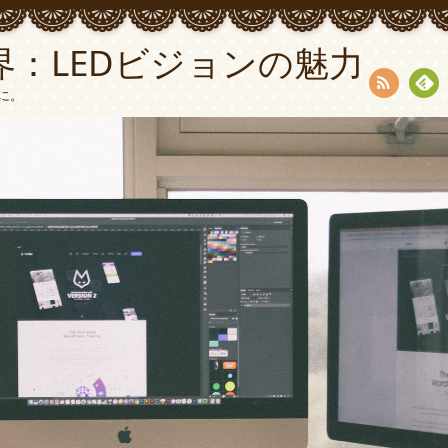
：LEDビジョンの魅力
に。
RSS
Fee
dly