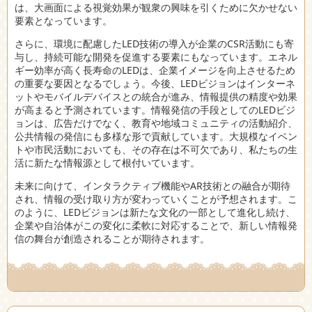
は、大画面による視覚効果が観衆の興味を引くために欠かせない
要素となっています。
さらに、環境に配慮したLED技術の導入が企業のCSR活動にも寄
与し、持続可能な開発を促進する要素にもなっています。エネル
ギー効率が高く長寿命のLEDは、企業イメージを向上させるため
の重要な要因となるでしょう。今後、LEDビジョンはインターネ
ットやモバイルデバイスとの統合が進み、情報提供の精度や効果
が高まると予測されています。情報発信の手段としてのLEDビジ
ョンは、広告だけでなく、教育や地域コミュニティの活動紹介、
公共情報の発信にも多様な形で貢献しています。大規模なイベン
トや市民活動においても、その存在は不可欠であり、私たちの生
活に新たな情報源として根付いています。
未来に向けて、インタラクティブ機能やAR技術との融合が期待
され、情報の受け取り方が変わっていくことが予想されます。こ
のように、LEDビジョンは新たな文化の一部として進化し続け、
企業や自治体がこの変化に柔軟に対応することで、新しい情報発
信の舞台が創造されることが期待されます。