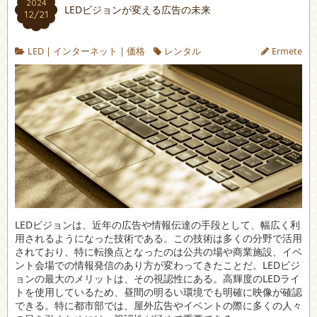
2024
LEDビジョンが変える広告の未来
12/21
LED
|
インターネット
|
価格
レンタル
Ermete
LEDビジョンは、近年の広告や情報伝達の手段として、幅広く利
用されるようになった技術である。
この技術は多くの分野で活用
されており、特に転換点となったのは公共の場や商業施設、イベ
ント会場での情報発信のあり方が変わってきたことだ。LEDビジ
ョンの最大のメリットは、その視認性にある。高輝度のLEDライ
トを使用しているため、昼間の明るい環境でも明確に映像が確認
できる。特に都市部では、屋外広告やイベントの際に多くの人々