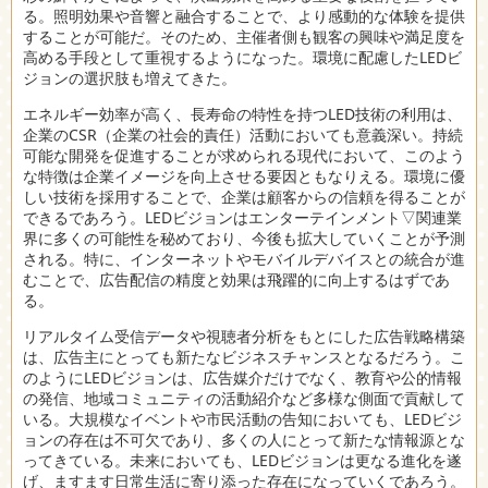
る。照明効果や音響と融合することで、より感動的な体験を提供
することが可能だ。そのため、主催者側も観客の興味や満足度を
高める手段として重視するようになった。環境に配慮したLEDビ
ジョンの選択肢も増えてきた。
エネルギー効率が高く、長寿命の特性を持つLED技術の利用は、
企業のCSR（企業の社会的責任）活動においても意義深い。持続
可能な開発を促進することが求められる現代において、このよう
な特徴は企業イメージを向上させる要因ともなりえる。環境に優
しい技術を採用することで、企業は顧客からの信頼を得ることが
できるであろう。LEDビジョンはエンターテインメント▽関連業
界に多くの可能性を秘めており、今後も拡大していくことが予測
される。特に、インターネットやモバイルデバイスとの統合が進
むことで、広告配信の精度と効果は飛躍的に向上するはずであ
る。
リアルタイム受信データや視聴者分析をもとにした広告戦略構築
は、広告主にとっても新たなビジネスチャンスとなるだろう。こ
のようにLEDビジョンは、広告媒介だけでなく、教育や公的情報
の発信、地域コミュニティの活動紹介など多様な側面で貢献して
いる。大規模なイベントや市民活動の告知においても、LEDビジ
ョンの存在は不可欠であり、多くの人にとって新たな情報源とな
ってきている。未来においても、LEDビジョンは更なる進化を遂
げ、ますます日常生活に寄り添った存在になっていくであろう。