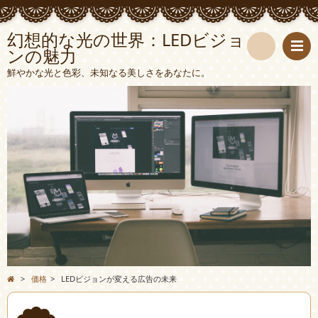
幻想的な光の世界：LEDビジョ
ンの魅力
検
鮮やかな光と色彩、未知なる美しさをあなたに。
索
>
価格
>
LEDビジョンが変える広告の未来