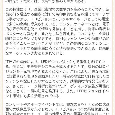
の目を引くためには、視認性が極めて重要である。
この特性により、企業は市場での競争力を高めることができ、店
舗の前を通過する顧客に対しても印象的な広告を通じてリーチす
る事ができる。LEDビジョンはデジタルサイネージとしての用途
で多くの企業に導入されている。デジタルサイネージとは、電子
的な表示装置を使って情報を発信することを指し、従来の看板や
ポスターとは異なる、新たな手法と言える。これにより、企業は
瞬時にコンテンツを変更でき、特別なキャンペーンや新商品の紹
介をタイムリーに行うことが可能だ。この動的なコンテンツは、
ターゲットとする顧客層に応じた情報提供ができるため、効果的
なマーケティング方法とされている。
IT技術の進歩により、LEDビジョンはさらなる進化を遂げてい
る。例えば、中央管理システムを導入することで、複数のLEDビ
ジョンを一元管理できるようになった。これにより、異なる場所
に設置された表現を連動させたり、特定の地域にだけ特化したコ
ンテンツを配信したりすることができ、効果的な情報発信が行え
る。さらに、データ解析に基づいたターゲティング広告が可能に
なることで、一層の効果を発揮する。また、LEDビジョンはイベ
ント用途にも多く活用されている。
コンサートやスポーツイベントでは、観衆の目を引くために大画
面での映像呈示が欠かせない。LEDビジョンはその高解像度と色
彩の鮮やかさによって、演出効果を高める重要な役割を担ってい