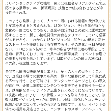
よりインタラクティブな機能、例えば視聴者がリアルタイムで反
応できる展示や、AR（拡張現実）技術との組み合わせなどが今
後期待される。
このような発展によって、人々の生活における情報の受け取り方
も変革を迎えると考えられる。LEDビジョン、それ自体が新たな
文化の一部になりつつあり、企業や自治体はこの変化に柔軟に対
応することで、新しい情報発信の舞台をクリエイトしていく必要
があるだろう。これからもLEDビジョンは、私たちの視界に新た
なストーリーを提供し続ける存在であり、その進化から目が離せ
ない。LEDビジョン技術は、昨今の広告や情報伝達の手段として
急速に普及しており、特に公共の場や商業施設、イベント会場で
の重要な役割を果たしています。LEDビジョンの最大の利点は、
その高い視認性にあります。
昼間でも鮮明な映像が映し出され、多くの人々の目を引くこと
で、企業は市場での競争力を高め、様々な顧客に対して印象に残
る広告を行うことが可能です。デジタルサイネージとしての導入
が進む中、企業は瞬時にコンテンツを変更できる柔軟性を手に入
れ、効果的なターゲティング広告を行えるようになっています。
IT技術の進歩により、中央管理システムを取り入れたことで、複
数のLEDビジョンを一元的に管理し、地域に特化したコンテンツ
配信が容易になっているのも大きな特徴です。また、イベント会
場での活用も見逃せません。コンサートやスポーツイベントで