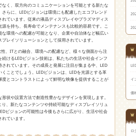
でなく、双方向のコミュニケーションを可能とする新たな
。さらに、LEDビジョンは環境にも配慮したエコフレンド
20
されています。従来の液晶ディスプレイやプラズマディス
光源を持ち、長寿命でメンテナンスも比較的容易です。こ
20
能な環境への配慮が可能となり、企業や自治体など幅広い
スプレイソリューションとして採用されています。
軟性、ITとの融合、環境への配慮など、様々な側面から注
を続けるLEDビジョン技術は、私たちの生活や社会インフ
待されています。その成長と発展に注目が集まる中、LED
LE
くことでしょう。LEDビジョンは、LEDを光源とする革
輝度とコントラストによって鮮明な映像を提供することが
イ
価
な形状や設置方法で創造性豊かなデザインを実現します。
により、新たなコンテンツや持続可能なディスプレイソリュ
LEDビジョンの可能性は今後もさらに広がり、生活や社会
されています。
ロ