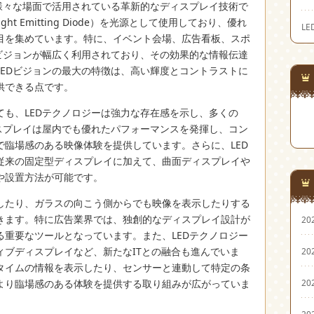
、様々な場面で活用されている革新的なディスプレイ技術で
ht Emitting Diode）を光源として使用しており、優れ
L
目を集めています。特に、イベント会場、広告看板、スポ
Dビジョンが幅広く利用されており、その効果的な情報伝達
LEDビジョンの最大の特徴は、高い輝度とコントラストに
供できる点です。
も、LEDテクノロジーは強力な存在感を示し、多くの
ィスプレイは屋内でも優れたパフォーマンスを発揮し、コン
で臨場感のある映像体験を提供しています。さらに、LED
従来の固定型ディスプレイに加えて、曲面ディスプレイや
や設置方法が可能です。
したり、ガラスの向こう側からでも映像を表示したりする
きます。特に広告業界では、独創的なディスプレイ設計が
20
る重要なツールとなっています。また、LEDテクノロジー
ィブディスプレイなど、新たなITとの融合も進んでいま
20
タイムの情報を表示したり、センサーと連動して特定の条
20
より臨場感のある体験を提供する取り組みが広がっていま
20