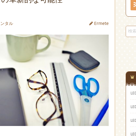
レンタル
Ermete
L
L
L
L