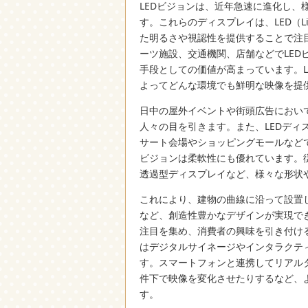
LEDビジョンは、近年急速に進化し
す。
これらのディスプレイは、LED（Lig
た明るさや視認性を提供することで注
ーツ施設、交通機関、店舗などでLE
手段としての価値が高まっています。
よってどんな環境でも鮮明な映像を提
日中の屋外イベントや街頭広告において
人々の目を引きます。また、LEDデ
サート会場やショッピングモールなど
ビジョンは柔軟性にも優れています。
透過型ディスプレイなど、様々な形状
これにより、建物の曲線に沿って設置
など、創造性豊かなデザインが実現で
注目を集め、消費者の興味を引き付け
はデジタルサイネージやインタラクテ
す。スマートフォンと連携してリアル
件下で映像を変化させたりするなど、
す。